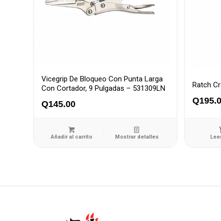
Vicegrip De Bloqueo Con Punta Larga
Ratch C
Con Cortador, 9 Pulgadas – 531309LN
Q
195.
Q
145.00
Añadir al carrito
Mostrar detalles
Lee