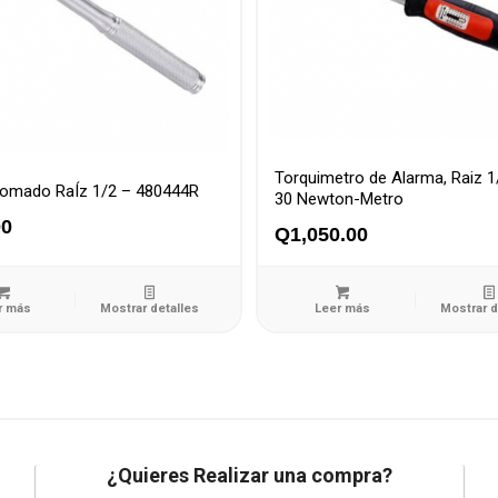
Torquimetro de Alarma, Raiz 1/
romado RaÍz 1/2 – 480444R
30 Newton-Metro
00
Q
1,050.00
r más
Mostrar detalles
Leer más
Mostrar d
¿Quieres Realizar una compra?