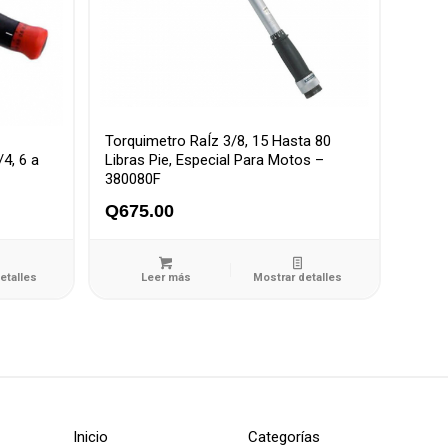
Torquimetro RaÍz 3/8, 15 Hasta 80
4, 6 a
Libras Pie, Especial Para Motos –
380080F
Q
675.00
etalles
Leer más
Mostrar detalles
Inicio
Categorías