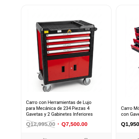
Carro con Herramientas de Lujo
para Mecánica de 234 Piezas 4
Carro Mó
Gavetas y 2 Gabinetes Inferiores
con Gave
Q
12,995.00
El
Q
7,500.00
El
Q
1,950
precio
precio
original
actual