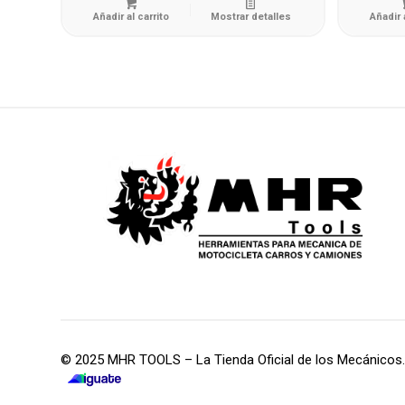
Añadir al carrito
Mostrar detalles
Añadir 
era:
es:
Q12,995.00.
Q7,500.00.
© 2025 MHR TOOLS – La Tienda Oficial de los Mecánicos.
iGuate.com