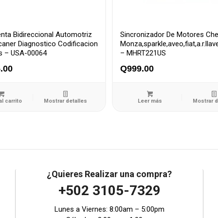
nta Bidireccional Automotriz
Sincronizador De Motores Che
aner Diagnostico Codificacion
Monza,sparkle,aveo,fiat,a.r.llav
es – USA-00064
– MHRT221US
.00
Q
999.00
al carrito
Mostrar detalles
Leer más
Mostrar d
¿Quieres Realizar una compra?
+502 3105-7329
Lunes a Viernes: 8:00am – 5:00pm