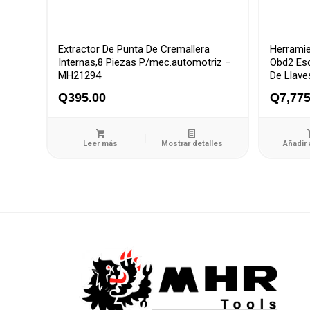
Extractor De Punta De Cremallera
Herramie
Internas,8 Piezas P/mec.automotriz –
Obd2 Esc
MH21294
De Llav
Q
395.00
Q
7,775
Leer más
Mostrar detalles
Añadir 