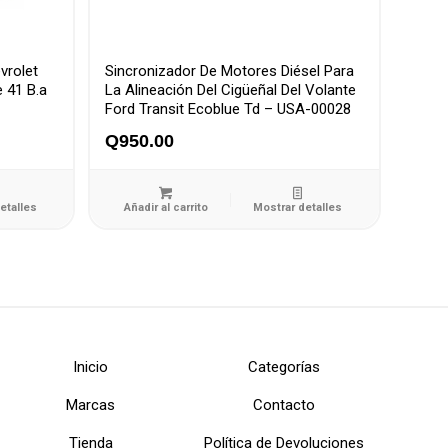
vrolet
Sincronizador De Motores Diésel Para
e 41 B.a
La Alineación Del Cigüeñal Del Volante
Ford Transit Ecoblue Td – USA-00028
Q
950.00
etalles
Añadir al carrito
Mostrar detalles
Inicio
Categorías
Marcas
Contacto
Tienda
Política de Devoluciones