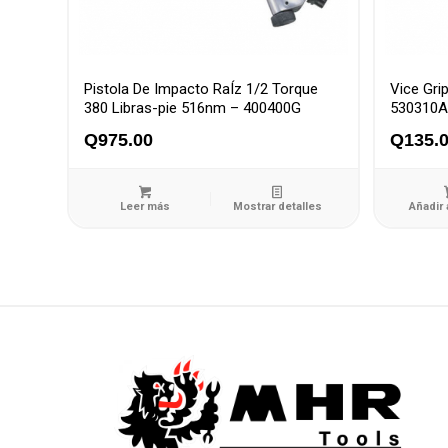
Pistola De Impacto RaÍz 1/2 Torque
Vice Gri
380 Libras-pie 516nm – 400400G
530310A
Q
975.00
Q
135.
Leer más
Mostrar detalles
Añadir 