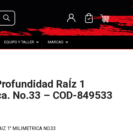
EQUIPO Y TALLER
MARCAS
rofundidad RaÍz 1
ca. No.33 – COD-849533
Z 1″ MILIMETRICA NO.33