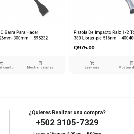
 O Barra Para Hacer
Pistola De Impacto RaÍz 1/2 T
.26mm-300mm – 595232
380 Libras-pie 516nm – 4004
0
Q
975.00
al carrito
Mostrar detalles
Leer más
Mostrar d
¿Quieres Realizar una compra?
+502 3105-7329