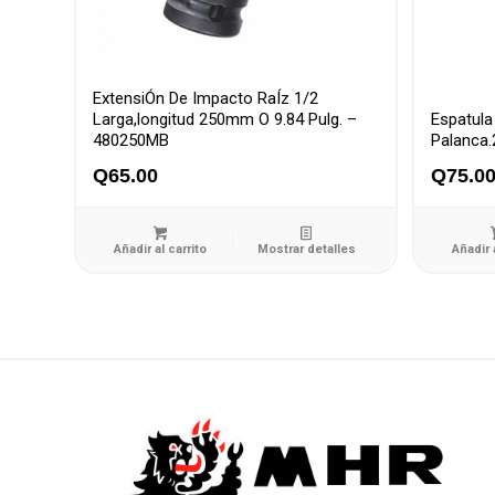
ExtensiÓn De Impacto RaÍz 1/2
Larga,longitud 250mm O 9.84 Pulg. –
Espatula
480250MB
Palanca
Q
65.00
Q
75.0
Añadir al carrito
Mostrar detalles
Añadir 