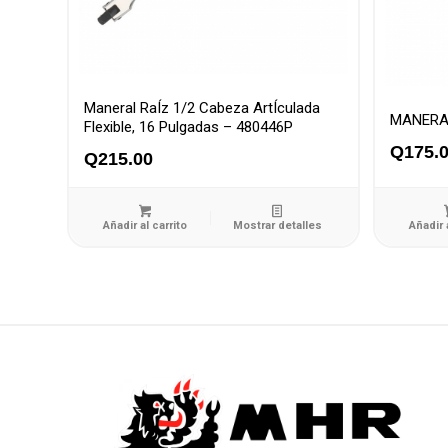
Maneral RaÍz 1/2 Cabeza ArtÍculada
MANERA
Flexible, 16 Pulgadas – 480446P
Q
175.
Q
215.00
Añadir al carrito
Mostrar detalles
Añadir 