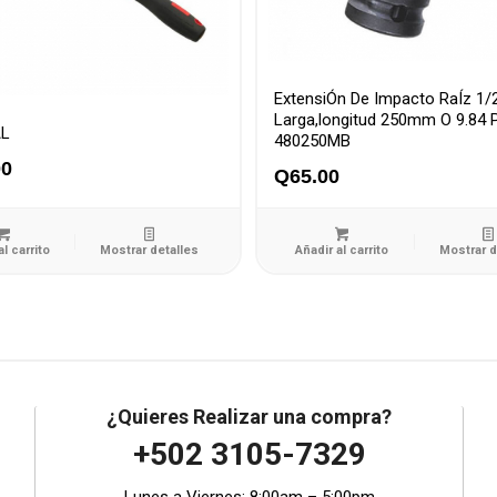
ExtensiÓn De Impacto RaÍz 1/
Larga,longitud 250mm O 9.84 P
L
480250MB
00
Q
65.00
al carrito
Mostrar detalles
Añadir al carrito
Mostrar d
¿Quieres Realizar una compra?
+502 3105-7329