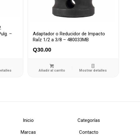
2
ulg. –
Adaptador o Reducidor de Impacto
RaÍz 1/2 a 3/8 – 480033MB
Q
30.00
etalles
Añadir al carrito
Mostrar detalles
Inicio
Categorías
Marcas
Contacto