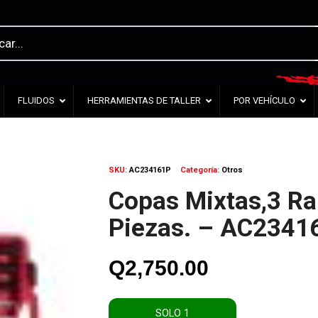
FLUIDOS
HERRAMIENTAS DE TALLER
POR VEHÍCULO
SKU:
AC234161P
Categoría:
Otros
Copas Mixtas,3 Ra
Piezas. – AC2341
Q
2,750.00
SOLO 1