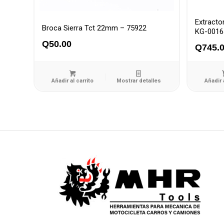
Extracto
Broca Sierra Tct 22mm – 75922
KG-0016
Q
50.00
Q
745.
Añadir al carrito
Mostrar detalles
Añadir 