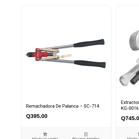
Extracto
Remachadora De Palanca – SC-714
KG-0016
Q
395.00
Q
745.
Añadir al carrito
Mostrar detalles
Añadir 