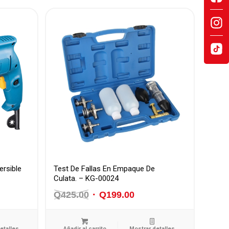
ersible
Test De Fallas En Empaque De
Culata. – KG-00024
Q
425.00
El
Q
199.00
El
precio
precio
original
actual
etalles
Añadir al carrito
Mostrar detalles