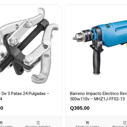
r De 3 Patas 24 Pulgadas –
Barreno Impacto Electrico Rev
4
500w.110v – MHZ1J-FF02-13
00
Q
395.00
al carrito
Mostrar detalles
Añadir al carrito
Mostrar d