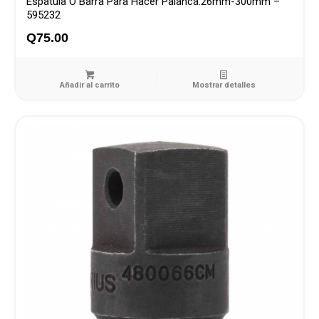
Espatula O Barra Para Hacer Palanca.26mm-300mm –
595232
Q
75.00
Añadir al carrito
Mostrar detalles