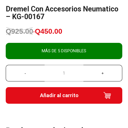
Dremel Con Accesorios Neumatico
– KG-00167
Q
925.00
Q
450.00
El
El
precio
precio
original
actual
MÁS DE 5 DISPONIBLES
era:
es:
Q925.00.
Q450.00.
Añadir al carrito