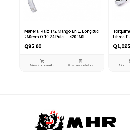
Maneral RaÍz 1/2 Mango En L, Longitud
Torquime
260mm O 10.24 Pulg. – 420260L
Libras P
Q
95.00
Q
1,025
Añadir al carrito
Mostrar detalles
Añadir 