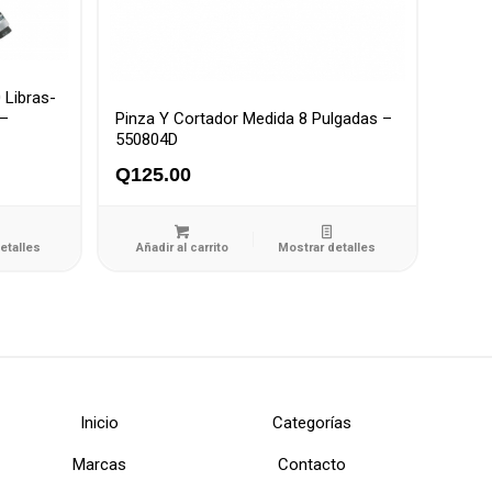
 Libras-
 –
Pinza Y Cortador Medida 8 Pulgadas –
550804D
Q
125.00
etalles
Añadir al carrito
Mostrar detalles
Inicio
Categorías
Marcas
Contacto