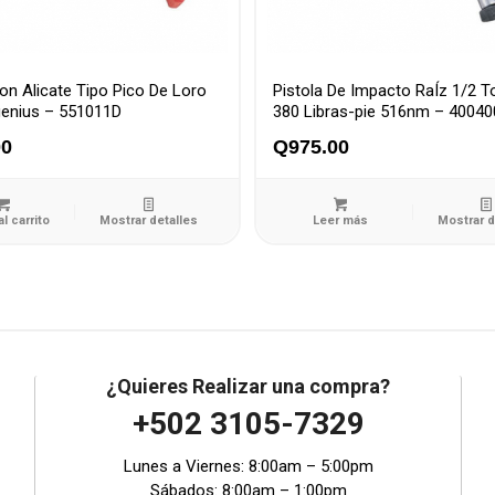
ion Alicate Tipo Pico De Loro
Pistola De Impacto RaÍz 1/2 T
genius – 551011D
380 Libras-pie 516nm – 4004
00
Q
975.00
al carrito
Mostrar detalles
Leer más
Mostrar d
¿Quieres Realizar una compra?
+502 3105-7329
Lunes a Viernes: 8:00am – 5:00pm
Sábados: 8:00am – 1:00pm