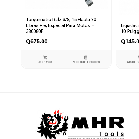
Torquimetro RaÍz 3/8, 15 Hasta 80
Libras Pie, Especial Para Motos –
Liquidac
380080F
10 Pulg.
Q
675.00
Q
145.
Leer más
Mostrar detalles
Añadir 