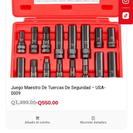
Juego Maestro De Tuercas De Seguridad – USA-
0009
Q
1,499.00
Q
550.00
El
El
precio
precio
original
actual
Añadir al carrito
Mostrar detalles
era:
es: