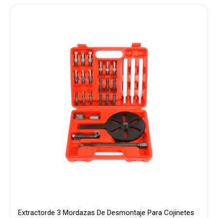
Q1,499.00.
Q550.00.
Extractorde 3 Mordazas De Desmontaje Para Cojinetes