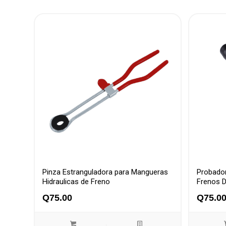
Pinza Estranguladora para Mangueras
Probador
Hidraulicas de Freno
Frenos D
Q
75.00
Q
75.0