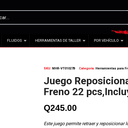
FLUIDOS
HERRAMIENTAS DE TALLER
POR VEHÍCULO
SKU:
MHR-VT01027B
Categoría:
Herramientas para F
Juego Reposicion
Freno 22 pcs,Incl
Q
245.00
Este juego permite retraer y reposicionar