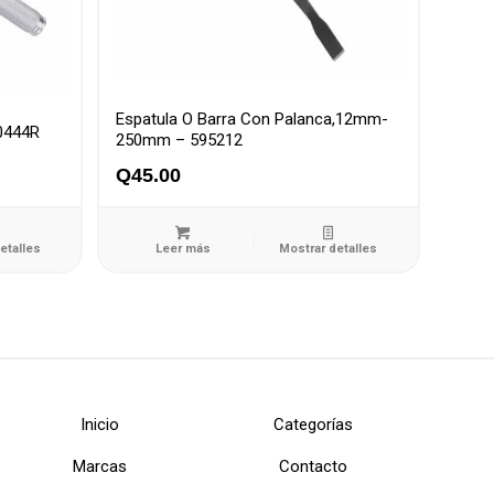
Espatula O Barra Con Palanca,12mm-
0444R
250mm – 595212
Q
45.00
etalles
Leer más
Mostrar detalles
Inicio
Categorías
Marcas
Contacto