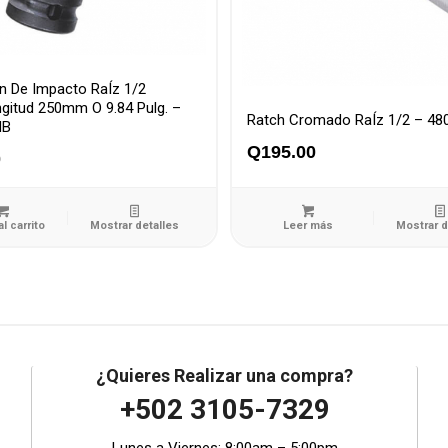
n De Impacto RaÍz 1/2
ngitud 250mm O 9.84 Pulg. –
Ratch Cromado RaÍz 1/2 – 48
MB
Q
195.00
0
al carrito
Mostrar detalles
Leer más
Mostrar d
¿Quieres Realizar una compra?
+502 3105-7329