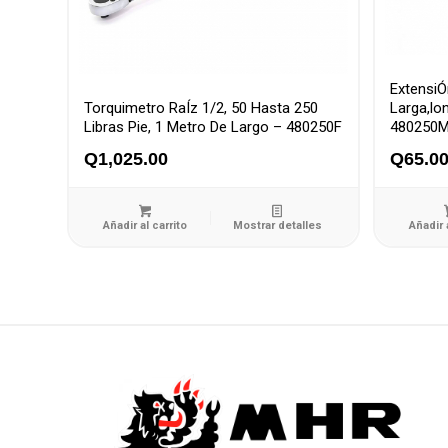
ExtensiÓ
Torquimetro RaÍz 1/2, 50 Hasta 250
Larga,lo
Libras Pie, 1 Metro De Largo – 480250F
480250
Q
1,025.00
Q
65.0
Añadir al carrito
Mostrar detalles
Añadir 