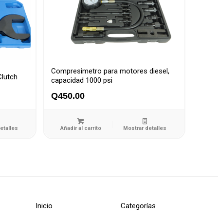
Compresimetro para motores diesel,
Clutch
capacidad 1000 psi
Q
450.00
etalles
Añadir al carrito
Mostrar detalles
Inicio
Categorías