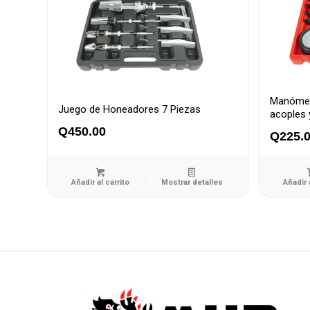
Manómetr
Juego de Honeadores 7 Piezas
acoples
Q
450.00
Q
225.
Añadir al carrito
Mostrar detalles
Añadir 