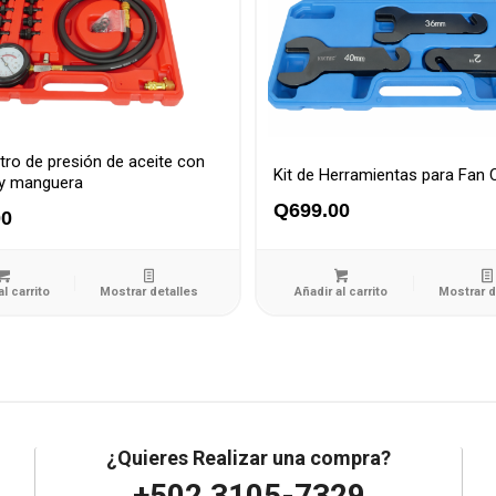
o de presión de aceite con
Kit de Herramientas para Fan 
 y manguera
Q
699.00
00
al carrito
Mostrar detalles
Añadir al carrito
Mostrar d
¿Quieres Realizar una compra?
+502 3105-7329