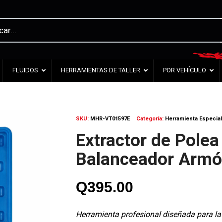
FLUIDOS
HERRAMIENTAS DE TALLER
POR VEHÍCULO
SKU:
MHR-VT01597E
Categoría:
Herramienta Especia
Extractor de Polea
Balanceador Armó
Q
395.00
Herramienta profesional diseñada para la 