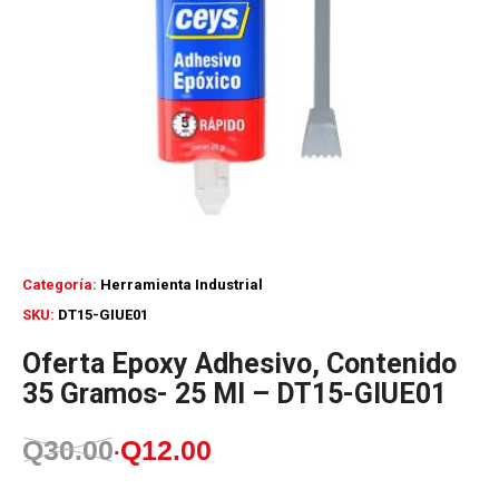
Categoría:
Herramienta Industrial
SKU:
DT15-GIUE01
Oferta Epoxy Adhesivo, Contenido
35 Gramos- 25 Ml – DT15-GIUE01
Q
30.00
Q
12.00
El
El
precio
precio