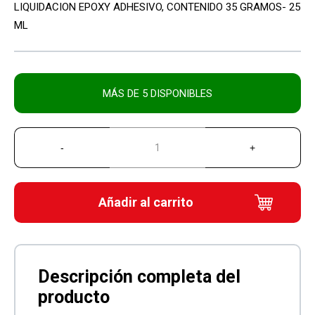
LIQUIDACION EPOXY ADHESIVO, CONTENIDO 35 GRAMOS- 25
original
actual
ML
era:
es:
Q30.00.
Q12.00.
MÁS DE 5 DISPONIBLES
Añadir al carrito