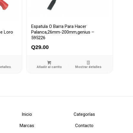
Espatula O Barra Para Hacer
De Loro
Palanca,26mm-200mm,genius –
595226
Q
29.00
etalles
Añadir al carrito
Mostrar detalles
Inicio
Categorías
Marcas
Contacto