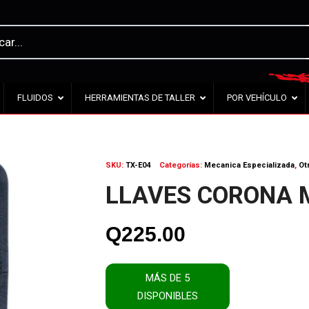
FLUIDOS
HERRAMIENTAS DE TALLER
POR VEHÍCULO
SKU:
TX-E04
Categorías:
Mecanica Especializada
,
Ot
LLAVES CORONA M
Q
225.00
MÁS DE 5
DISPONIBLES