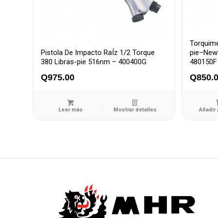
Torquime
Pistola De Impacto RaÍz 1/2 Torque
pie–Newt
380 Libras-pie 516nm – 400400G
480150F
Q
975.00
Q
850.
Leer más
Mostrar detalles
Añadir 