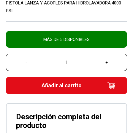
PISTOLA LANZA Y ACOPLES PARA HIDROLAVADORA,4000
original
actual
PSI
era:
es:
Q550.00.
Q399.00.
MÁS DE 5 DISPONIBLES
Añadir al carrito