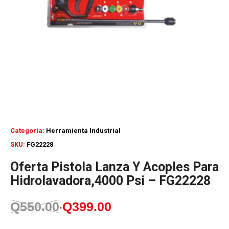
Categoría:
Herramienta Industrial
SKU:
FG22228
Oferta Pistola Lanza Y Acoples Para
Hidrolavadora,4000 Psi – FG22228
Q
550.00
Q
399.00
El
El
precio
precio