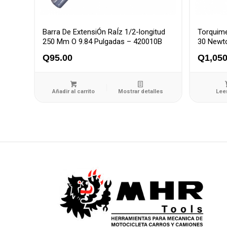
Barra De ExtensiÓn RaÍz 1/2-longitud
Torquime
250 Mm O 9.84 Pulgadas – 420010B
30 Newt
Q
95.00
Q
1,050
Añadir al carrito
Mostrar detalles
Lee