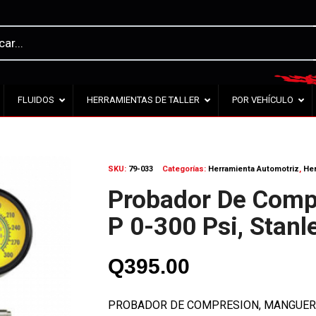
FLUIDOS
HERRAMIENTAS DE TALLER
POR VEHÍCULO
SKU:
79-033
Categorías:
Herramienta Automotriz
,
Her
Probador De Compr
P 0-300 Psi, Stanl
Q
395.00
PROBADOR DE COMPRESION, MANGUERA 