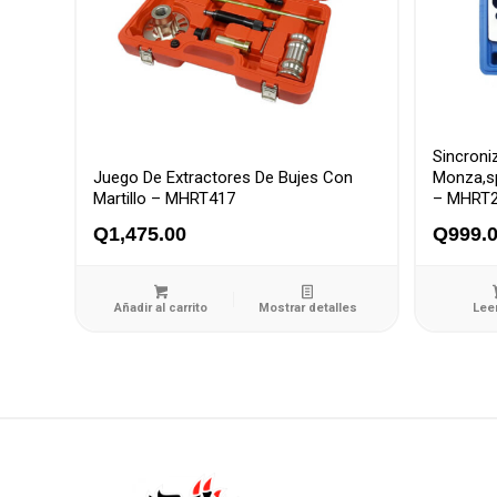
Sincroni
Juego De Extractores De Bujes Con
Monza,spa
Martillo – MHRT417
– MHRT
Q
1,475.00
Q
999.
Añadir al carrito
Mostrar detalles
Lee