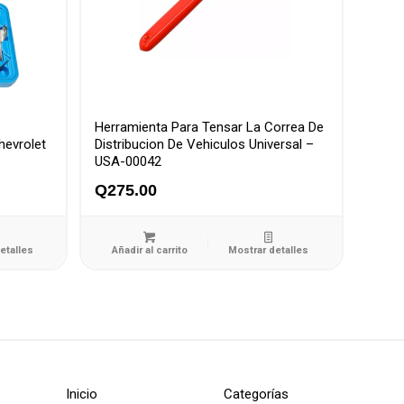
Herramienta Para Tensar La Correa De
hevrolet
Distribucion De Vehiculos Universal –
USA-00042
Q
275.00
etalles
Añadir al carrito
Mostrar detalles
Inicio
Categorías