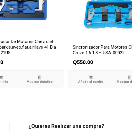
zador De Motores Chevrolet
rkle,aveo,fiat,a.r.llave 41 B.a
Sincronizador Para Motores C
221US
Cruze 1.6 1.8 – USA-00022
00
Q
550.00
r más
Mostrar detalles
Añadir al carrito
Mostrar d
¿Quieres Realizar una compra?