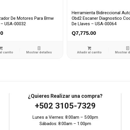
Herramienta Bidireccional Aut
izador De Motores Para Bmw
Obd2 Escaner Diagnostico Cod
 – USA-00032
De Llaves – USA-00064
00
Q
7,775.00
al carrito
Mostrar detalles
Añadir al carrito
Mostrar d
¿Quieres Realizar una compra?
+502 3105-7329
Lunes a Viernes: 8:00am – 5:00pm
Sábados: 8:00am – 1:00pm