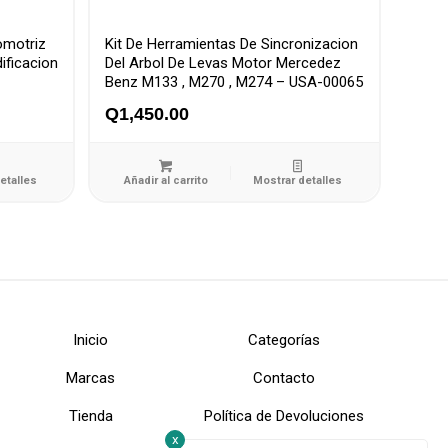
omotriz
Kit De Herramientas De Sincronizacion
ificacion
Del Arbol De Levas Motor Mercedez
Benz M133 , M270 , M274 – USA-00065
Q
1,450.00
etalles
Añadir al carrito
Mostrar detalles
Inicio
Categorías
Marcas
Contacto
Tienda
Política de Devoluciones
x