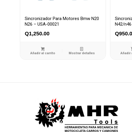
Sincronizador Para Motores Bmw N20
Sincron
N26 – USA-00021
N42/n46
Q
1,250.00
Q
950.
Añadir al carrito
Mostrar detalles
Añadir 