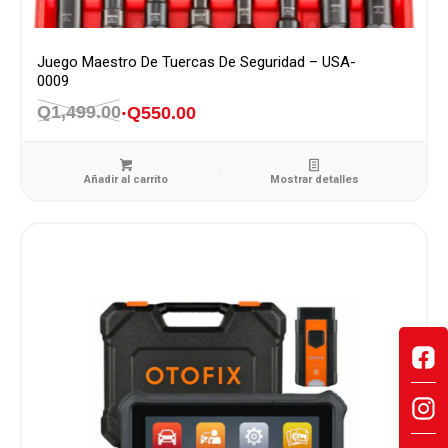
Juego Maestro De Tuercas De Seguridad – USA-
0009
Q
1,499.00
Q
550.00
El
El
precio
precio
original
actual
Añadir al carrito
Mostrar detalles
era:
es:
Q1,499.00.
Q550.00.