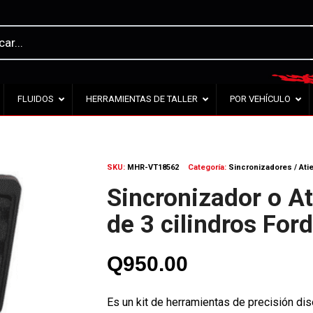
FLUIDOS
HERRAMIENTAS DE TALLER
POR VEHÍCULO
SKU:
MHR-VT18562
Categoría:
Sincronizadores / At
Sincronizador o A
de 3 cilindros For
Q
950.00
Es un kit de herramientas de precisión di