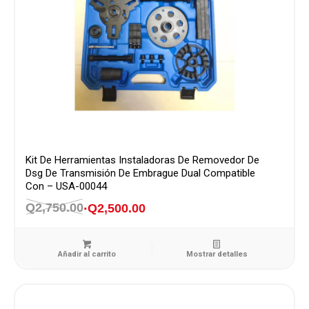
Kit De Herramientas Instaladoras De Removedor De
Dsg De Transmisión De Embrague Dual Compatible
Con – USA-00044
Q
2,750.00
Q
2,500.00
El
El
precio
precio
original
actual
Añadir al carrito
Mostrar detalles
era:
es:
Q2,750.00.
Q2,500.00.