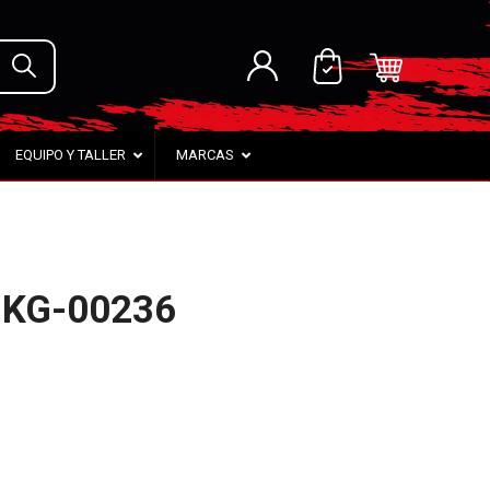
EQUIPO Y TALLER
MARCAS
– KG-00236