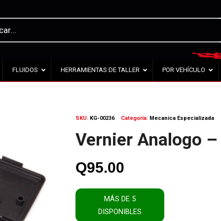
FLUIDOS
HERRAMIENTAS DE TALLER
POR VEHÍCULO
SKU:
KG-00236
Categoría:
Mecanica Especializada
Vernier Analogo 
Q
95.00
MÁS DE 5
DISPONIBLES