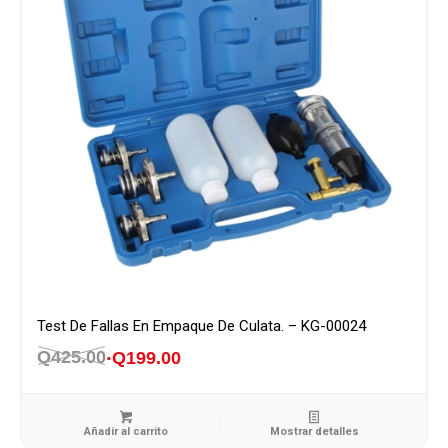
Test De Fallas En Empaque De Culata. – KG-00024
Q
425.00
Q
199.00
El
El
precio
precio
original
actual
Añadir al carrito
Mostrar detalles
era:
es: