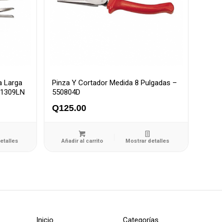
a Larga
Pinza Y Cortador Medida 8 Pulgadas –
31309LN
550804D
Q
125.00
etalles
Añadir al carrito
Mostrar detalles
Inicio
Categorías