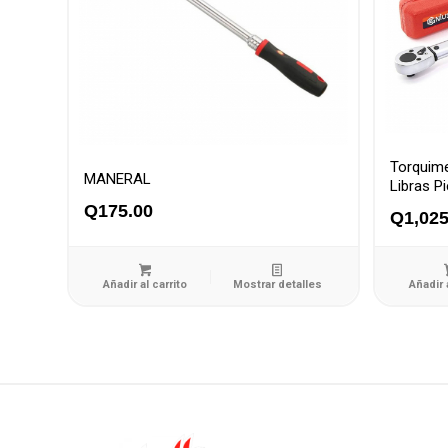
Torquime
MANERAL
Libras P
Q
175.00
Q
1,025
Añadir al carrito
Mostrar detalles
Añadir 