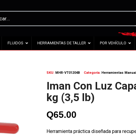
FLUIDOS
HERRAMIENTAS DE TALLER
POR VEHÍCULO
SKU:
MHR-VT01204B
Categoría:
Herramientas Manua
Iman Con Luz Capa
kg (3,5 lb)
Q
65.00
Herramienta práctica diseñada para recuper