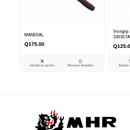
Vicegrip
MANERAL
530307A
Q
175.00
Q
125.
Añadir al carrito
Mostrar detalles
Añadir 