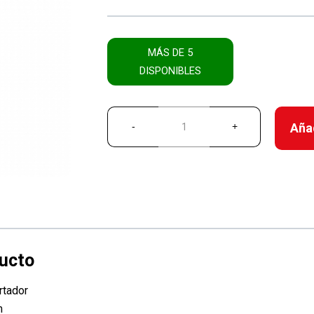
MÁS DE 5
DISPONIBLES
Añad
rtador
m